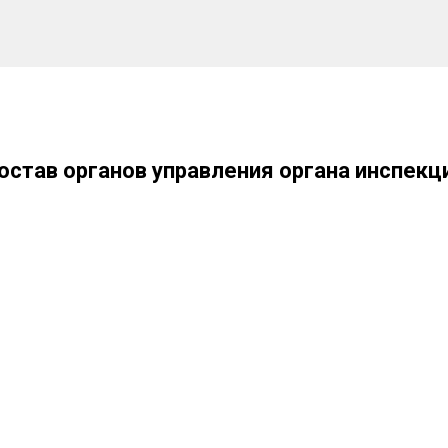
остав органов управления органа инспекц
на инспекции
одителя органа инспекции
тву органа инспекции