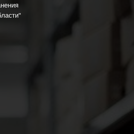
анения
бласти"